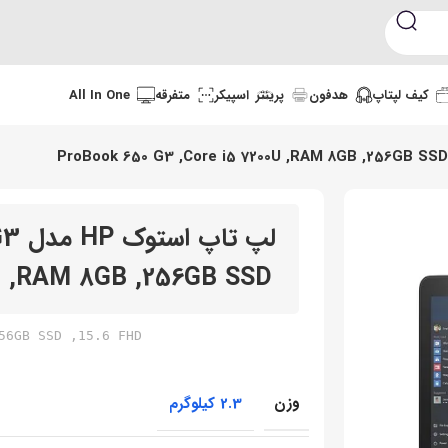
کیف لپتاپ
هدفون
پرینتر
اسپیکر
متفرقه
All In One
لپ ت
0U ,RAM 8GB ,256GB SSD
56GB SSD ,15.6 FHD
وزن
2.3 کیلوگرم