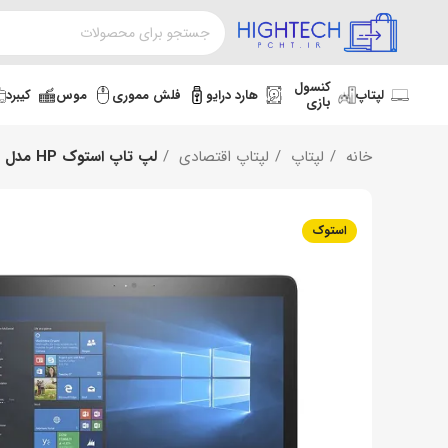
کنسول
لپتاپ
هارد درایو
فلش مموری
موس
کیبرد
بازی
خانه
لپتاپ
لپتاپ اقتصادی
لپ تاپ استوک HP مدل ProBook 650 G3 ,Core i5 7200U ,RAM 8GB ,256GB SSD
استوک