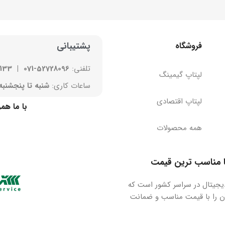
پشتیبانی
فروشگاه
تلفنی:
52728096-071
|
4133
لپتاپ
گیمینگ
ساعات کاری:
شنبه تا پنجشنبه 8 صبح الی 13 ظهر | 16 بعد از ظهر الی 2
لپتاپ اقتصادی
با ما هم
همه محصولات
ا مناسب ترین قیمت
 دیجیتال در سراسر کشور است که
ی آن را با قیمت مناسب و ضمانت