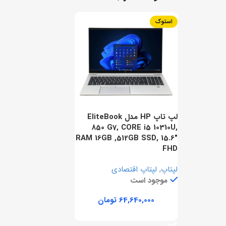
استوک
لپ تاپ HP مدل EliteBook
850 G7, CORE i5 10310U,
RAM 16GB ,512GB SSD, 15.6″
FHD
لپتاپ
,
لپتاپ اقتصادی
موجود است
تومان
افزودن به سبد خرید