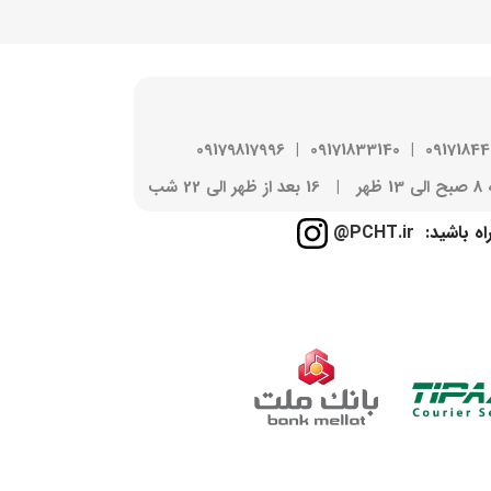
09179817996
|
09171833140
|
0917184
2 شب
راه باشید:
PCHT.ir@