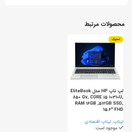
محصولات مرتبط
استوک
لپ تاپ HP مدل EliteBook
850 G7, CORE i5 10310U,
RAM 16GB ,512GB SSD,
15.6″ FHD
لپتاپ
,
لپتاپ اقتصادی
موجود است