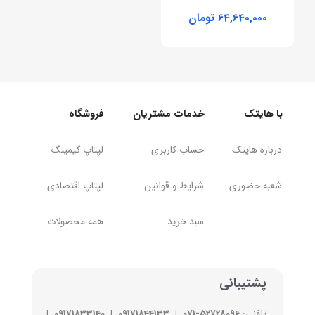
تومان
با هایتک
خدمات مشتریان
فروشگاه
درباره هایتک
حساب کاربری
لپتاپ
گیمینگ
شعبه حضوری
شرایط و قوانین
لپتاپ اقتصادی
سبد خرید
همه محصولات
پشتیبانی
تلفنی:
52728096-071
|
09171844133
|
09171833140
|