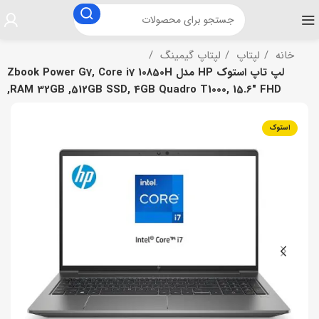
خانه
لپتاپ
لپتاپ گیمینگ
لپ تاپ استوک HP مدل Zbook Power G7, Core i7 10850H
,RAM 32GB ,512GB SSD, 4GB Quadro T1000, 15.6″ FHD
استوک