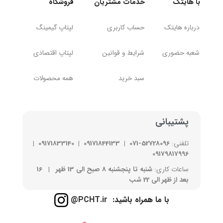
با هایتک
خدمات مشتریان
فروشگاه
درباره هایتک
حساب کاربری
لپتاپ
گیمینگ
شعبه حضوری
شرایط و قوانین
لپتاپ اقتصادی
سبد خرید
همه محصولات
پشتیبانی
تلفنی:
52728096-071
|
09171844133
|
09171833140
|
09179817996
ساعات کاری:
شنبه تا پنجشنبه 8 صبح الی 13 ظهر | 16
بعد از ظهر الی 22 شب
با ما همراه باشید:
PCHT.ir@