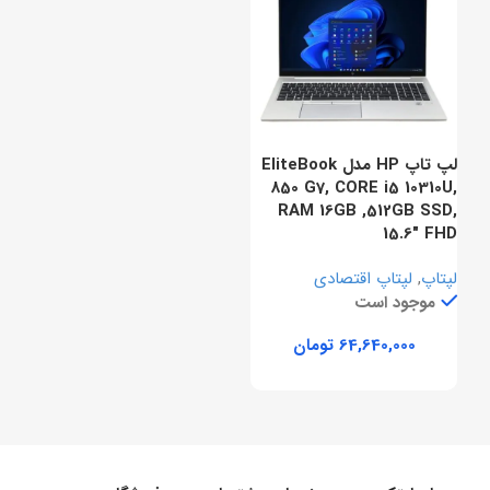
لپ تاپ HP مدل EliteBook
850 G7, CORE i5 10310U,
RAM 16GB ,512GB SSD,
15.6″ FHD
لپتاپ
,
لپتاپ اقتصادی
موجود است
تومان