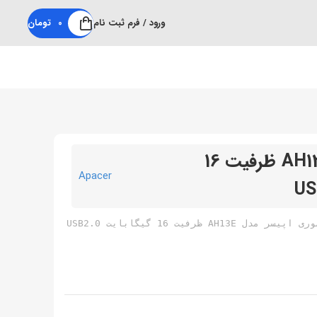
ورود / فرم ثبت نام
0
تومان
فلش مموری اپیسر مدل AH13E ظرفیت 16
Apacer
 مدل AH13E ظرفیت 16 گیگابایت USB2.0