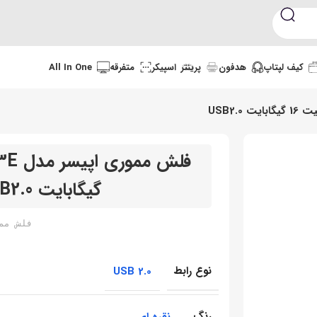
کیف لپتاپ
هدفون
پرینتر
اسپیکر
متفرقه
All In One
گیگابایت USB2.0
فلش مموری اپیسر
نوع رابط
USB 2.0
رنگ
نقره ای