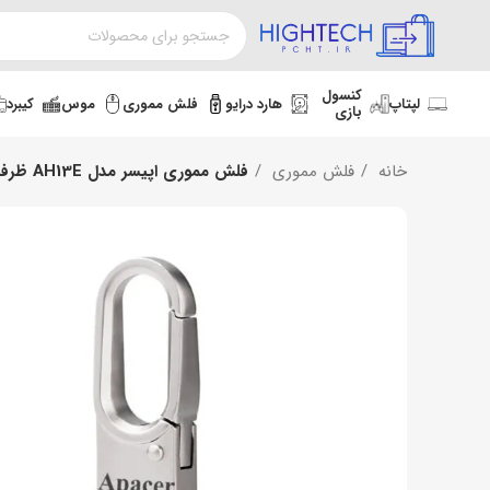
کنسول
لپتاپ
هارد درایو
فلش مموری
موس
کیبرد
بازی
خانه
فلش مموری
فلش مموری اپیسر مدل AH13E ظرفیت 16 گیگابایت USB2.0