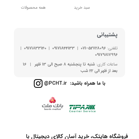
سبد خرید
همه محصولات
پشتیبانی
تلفنی:
52728096-071
|
09171844133
|
09171833140
|
09179817996
ساعات کاری:
شنبه تا پنجشنبه 8 صبح الی 13 ظهر | 16
بعد از ظهر الی 22 شب
با ما همراه باشید:
PCHT.ir@
فروشگاه هایتک، خرید آسان کالای دیجیتال با